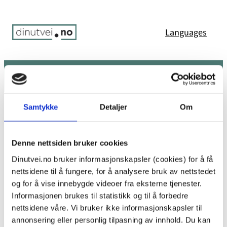
Hopp
til
Languages
innhold
Søk
Meny
Du er her:
Hjem
/
Error 404: Page not found
Samtykke
Detaljer
Om
Uffda! Den siden ble ikke funnet.
Denne nettsiden bruker cookies
Dinutvei.no bruker informasjonskapsler (cookies) for å få
nettsidene til å fungere, for å analysere bruk av nettstedet
Det ser ikke ut til at det finnes noe her. Kanskje prøv
og for å vise innebygde videoer fra eksterne tjenester.
en av koblingene nedenfor eller et søk?
Informasjonen brukes til statistikk og til å forbedre
nettsidene våre. Vi bruker ikke informasjonskapsler til
annonsering eller personlig tilpasning av innhold. Du kan