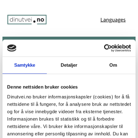
Hopp
til
Languages
innhold
Søk
Meny
Du er her:
Hjem
/
Error 404: Page not found
Samtykke
Detaljer
Om
Uffda! Den siden ble ikke funnet.
Denne nettsiden bruker cookies
Dinutvei.no bruker informasjonskapsler (cookies) for å få
nettsidene til å fungere, for å analysere bruk av nettstedet
Det ser ikke ut til at det finnes noe her. Kanskje prøv
og for å vise innebygde videoer fra eksterne tjenester.
en av koblingene nedenfor eller et søk?
Informasjonen brukes til statistikk og til å forbedre
nettsidene våre. Vi bruker ikke informasjonskapsler til
annonsering eller personlig tilpasning av innhold. Du kan