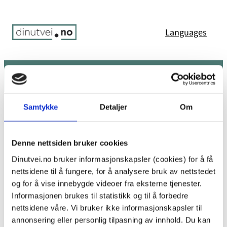
Hopp
til
Languages
innhold
Søk
Meny
Du er her:
Hjem
/
Error 404: Page not found
Samtykke
Detaljer
Om
Uffda! Den siden ble ikke funnet.
Denne nettsiden bruker cookies
Dinutvei.no bruker informasjonskapsler (cookies) for å få
nettsidene til å fungere, for å analysere bruk av nettstedet
Det ser ikke ut til at det finnes noe her. Kanskje prøv
og for å vise innebygde videoer fra eksterne tjenester.
en av koblingene nedenfor eller et søk?
Informasjonen brukes til statistikk og til å forbedre
nettsidene våre. Vi bruker ikke informasjonskapsler til
annonsering eller personlig tilpasning av innhold. Du kan