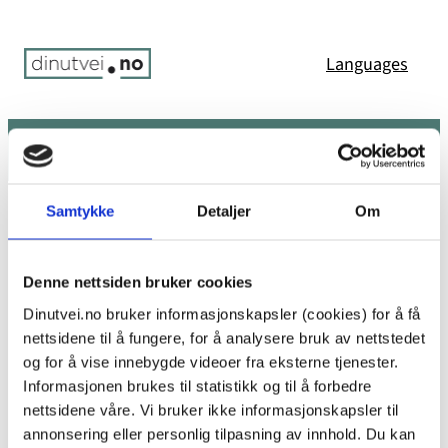
Hopp
til
Languages
innhold
Søk
Meny
Du er her:
Hjem
/
Error 404: Page not found
Samtykke
Detaljer
Om
Uffda! Den siden ble ikke funnet.
Denne nettsiden bruker cookies
Dinutvei.no bruker informasjonskapsler (cookies) for å få
nettsidene til å fungere, for å analysere bruk av nettstedet
Det ser ikke ut til at det finnes noe her. Kanskje prøv
og for å vise innebygde videoer fra eksterne tjenester.
en av koblingene nedenfor eller et søk?
Informasjonen brukes til statistikk og til å forbedre
nettsidene våre. Vi bruker ikke informasjonskapsler til
annonsering eller personlig tilpasning av innhold. Du kan