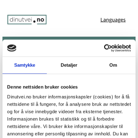
Hopp
til
Languages
innhold
Søk
Meny
Du er her:
Hjem
/
Error 404: Page not found
Samtykke
Detaljer
Om
Uffda! Den siden ble ikke funnet.
Denne nettsiden bruker cookies
Dinutvei.no bruker informasjonskapsler (cookies) for å få
nettsidene til å fungere, for å analysere bruk av nettstedet
Det ser ikke ut til at det finnes noe her. Kanskje prøv
og for å vise innebygde videoer fra eksterne tjenester.
en av koblingene nedenfor eller et søk?
Informasjonen brukes til statistikk og til å forbedre
nettsidene våre. Vi bruker ikke informasjonskapsler til
annonsering eller personlig tilpasning av innhold. Du kan