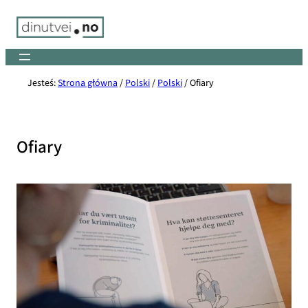
Skip
to
content
Jesteś:
Strona główna
/
Polski
/
Polski
/
Ofiary
Ofiary