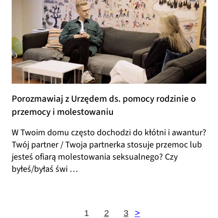
Porozmawiaj z Urzędem ds. pomocy rodzinie o
przemocy i molestowaniu
W Twoim domu często dochodzi do kłótni i awantur?
Twój partner / Twoja partnerka stosuje przemoc lub
jesteś ofiarą molestowania seksualnego? Czy
byłeś/byłaś świ …
1
2
3
>