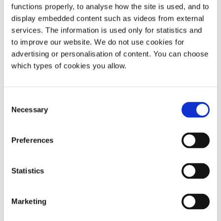
zwrócić się do Slettmeg.no., aby uzyskać porady i
functions properly, to analyse how the site is used, and to
pomoc. Sle …
display embedded content such as videos from external
services. The information is used only for statistics and
to improve our website. We do not use cookies for
advertising or personalisation of content. You can choose
which types of cookies you allow.
Consent
Necessary
Selection
Preferences
W jaki sposób Alternatywa dla przemocy (ATV)
może Ci pomóc, jeśli jesteś ofiarą przemocy lub
Statistics
napaści?
Marketing
Czy byłeś/byłaś lub jesteś ofiarą przemocy ze strony
partnerki/partnera? Informacje o usłudze Usługi ATV