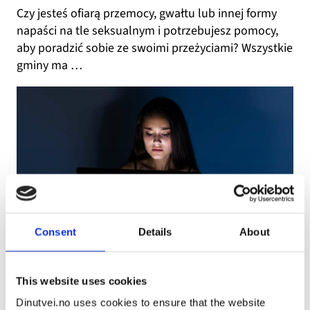
Czy jesteś ofiarą przemocy, gwałtu lub innej formy
napaści na tle seksualnym i potrzebujesz pomocy,
aby poradzić sobie ze swoimi przeżyciami? Wszystkie
gminy ma …
Consent
Details
About
Co to jest Slettmeg.no?
This website uses cookies
Jeżeli w Internecie znajdują się zdjęcia, filmy lub
informacje o Tobie, które chcesz usunąć, możesz
Dinutvei.no uses cookies to ensure that the website