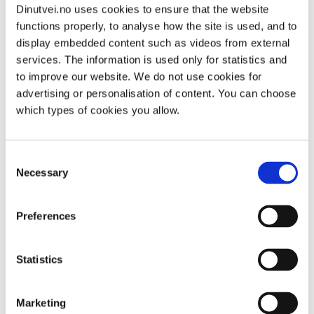
ماذا ستجد في موقع dinutvei.no؟
Dinutvei.no uses cookies to ensure that the website
functions properly, to analyse how the site is used, and to
display embedded content such as videos from external
نرغب في مساعدة الجميع بغض النظر عن الجنس
services. The information is used only for statistics and
والعمر والأصل العرقي والقدرة الوظيفية والموقف
to improve our website. We do not use cookies for
السياسي أو الديني. ستجد معلومات مفيدة وخبرات
advertising or personalisation of content. You can choose
محدَّثة.
which types of cookies you allow.
Consent
يسرد موقع no ويصف خدمات المساعدة في جميع
Necessary
Selection
أنحاء الدولة
.
نقدم النصيحة والإرشاد.
نشارك معلومات حول المسائل الرئيسية ذات الصلة
Preferences
بالعنف والاعتداء.
يمكنك طرح أسئلة علينا دون الكشف عن هويتك.
Statistics
خدمة الأسئلة والإجابات عبر الإنترنت
Marketing