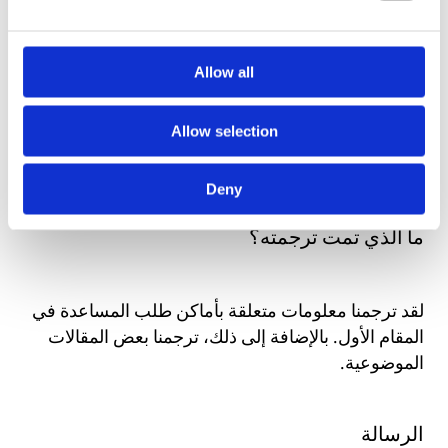
هل لديك أي أسئلة عن الاعتداء الجنسي أو العنف في
Allow all
العلاقات الحميمة؟
يمكنك أن تسألنا في خدمة الأسئلة
والإجابات عبر الإنترنت دون الكشف عن هويتك
. يمكنك
Allow selection
مراسلتنا باللغة الإنجليزية إذا كنت لا تتحدث اللغة
النرويجية. في هذه الحالة، سنرد باللغة الإنجليزية؟
Deny
ما الذي تمت ترجمته؟
لقد ترجمنا معلومات متعلقة بأماكن طلب المساعدة في
المقام الأول. بالإضافة إلى ذلك، ترجمنا بعض المقالات
الموضوعية.
الرسالة