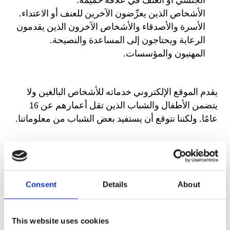
الجنسي أو العنف في علاقة حميمة.
الأشخاص الذين يعرِّضون الآخرين للعنف أو الاعتداء.
الأسرة والأصدقاء والأشخاص الآخرون الذين يقدمون
الرعاية ويحتاجون إلى المساعدة والنصيحة.
المهنيون والمؤسسات.
يقدم الموقع الإلكتروني خدماته للأشخاص البالغين ولا
يتضمن الأطفال والشباب الذين تقل أعمارهم عن 16
عامًا. ولكننا نتوقع أن يستفيد بعض الشباب من معلوماتنا.
إذا كنت طفلاً أو شابًا أو لديك أسئلة متعلقة بالأطفال أو
الشباب، نوصي بالموقع الإلكتروني
ung.no
(باللغة
النرويجية فقط) أو
الخط الساخن للطوارئ للأطفال
Consent
Details
About
والشباب رقم 111 116
(متوفر بعدة لغات).
This website uses cookies