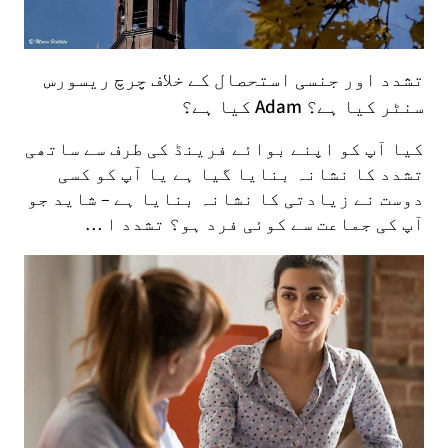
تشدد اور جنسی استحصال کے خلاف چرچ ریسورس
سنٹر کیا ہے؟ Adam کیا ہے؟
کیا آپ کو اپنے بوائے فرینڈ کی طرف سے ساتھی
تشدد کا نشانہ بنایا گیا ہے یا آپ کو کسی
دوست نے زیادتی کا نشانہ بنایا ہے – شاید جو
آپ کی جماعت سے کوئی فرد ہو؟ تشدد ا …