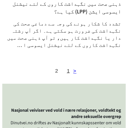
ذہنی صحت میں نگہداشت کاروں کے لئے نیشنل
ایسوسی ایشن (LPP) کیا ہے؟
تشدد کا شکار ہونے کی وجہ سے دماغی صحت کی
نگہداشت کی ضرورت ہو سکتی ہے۔ اگر آپ رشتہ
دار یا نگہداشت کار ہیں، تو آپ ذہنی صحت میں
نگہداشت کاروں کے لئے نیشنل ایسوسی ا …
2
1
<
Nasjonal veiviser ved vold i nære relasjoner, voldtekt og
andre seksuelle overgrep
Dinutvei.no driftes av Nasjonalt kunnskapssenter om vold