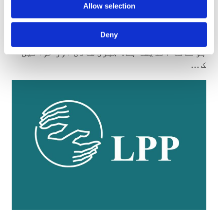
Allow selection
کیا آپ کے اہل خانہ میں سے کوئی یہ فیصلہ
کرنا چاہتا ہے کہ آپ کو کس سے شادی کرنی
Deny
چاہئیے؟ کیا آپ کو خاتون کے ختنے کا شکار
ہونے کا اندیشہ ہے؟ جبری شادی اور خواتین
ک …