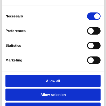
Consent
Necessary
Selection
Preferences
Statistics
Marketing
Nasjonal veiviser ved vold i nære relasjoner, voldtekt og
andre seksuelle overgrep
Dinutvei.no driftes av Nasjonalt kunnskapssenter om vold
og traumatisk stress (NKVTS) på oppdrag fra Justis- og
Allow all
beredskapsdepartementet.
nkvts.no
Allow selection