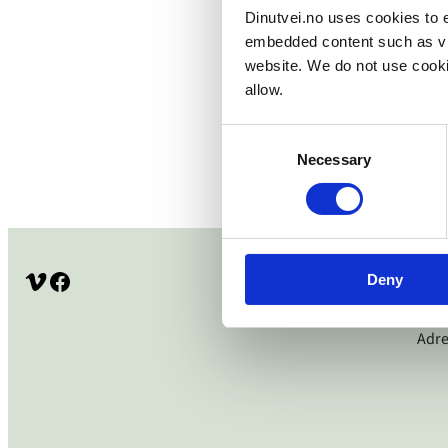
Dinutvei.no uses cookies to e
embedded content such as vid
website. We do not use cooki
allow.
Consent
Necessary
Selection
Vimeo
Facebook
Deny
Adre