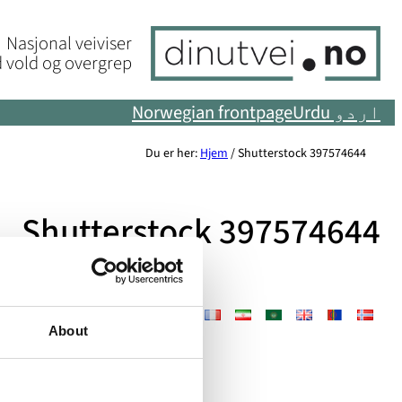
Skip
Nasjonal veiviser
to
 vold og overgrep
content
اردو Urdu
Norwegian frontpage
Du er her:
Hjem
/
Shutterstock 397574644
Shutterstock 397574644
About