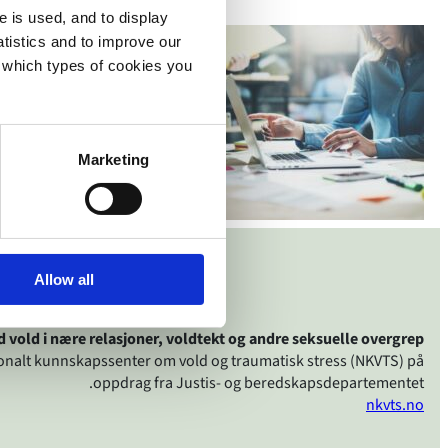
e is used, and to display
tistics and to improve our
e which types of cookies you
Marketing
Allow all
d vold i nære relasjoner, voldtekt og andre seksuelle overgrep
jonalt kunnskapssenter om vold og traumatisk stress (NKVTS) på
oppdrag fra Justis- og beredskapsdepartementet.
nkvts.no