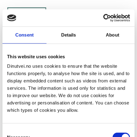
Skip
to
content
Consent
Details
About
Du er her:
Hjem
/
Mann
This website uses cookies
Mann
Dinutvei.no uses cookies to ensure that the website
functions properly, to analyse how the site is used, and to
display embedded content such as videos from external
services. The information is used only for statistics and
to improve our website. We do not use cookies for
advertising or personalisation of content. You can choose
Nasjonal veiviser ved vold i nære relasjoner, voldtekt og
which types of cookies you allow.
andre seksuelle overgrep
Dinutvei.no driftes av Nasjonalt kunnskapssenter om vold
og traumatisk stress (NKVTS) på oppdrag fra Justis- og
beredskapsdepartementet.
Consent