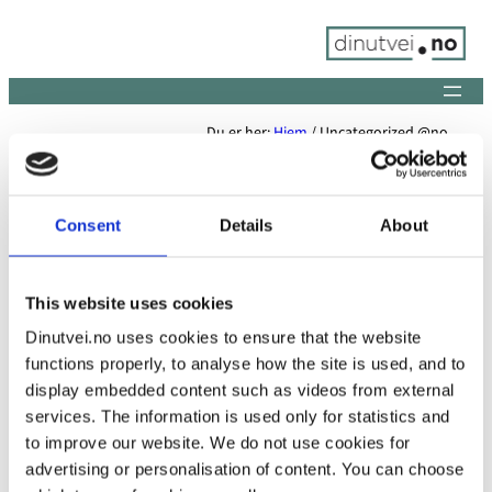
Skip
to
content
Du er her:
Hjem
/
Uncategorized @no
Consent
Details
About
Uncategorized @no
This website uses cookies
Dinutvei.no uses cookies to ensure that the website
functions properly, to analyse how the site is used, and to
display embedded content such as videos from external
services. The information is used only for statistics and
to improve our website. We do not use cookies for
advertising or personalisation of content. You can choose