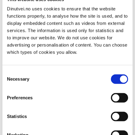
Dinutvei.no uses cookies to ensure that the website
شاهد مقطع فيديو حول ما ستشهده عند زيارة عيادة طب
functions properly, to analyse how the site is used, and to
نفسي خارجية محلية:
display embedded content such as videos from external
services. The information is used only for statistics and
to improve our website. We do not use cookies for
advertising or personalisation of content. You can choose
which types of cookies you allow.
Consent
Necessary
Selection
Preferences
Statistics